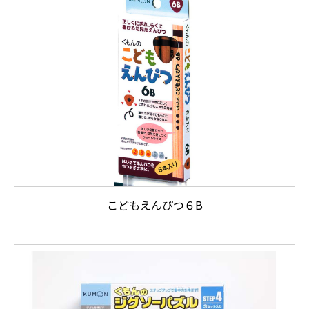
こどもえんぴつ６B